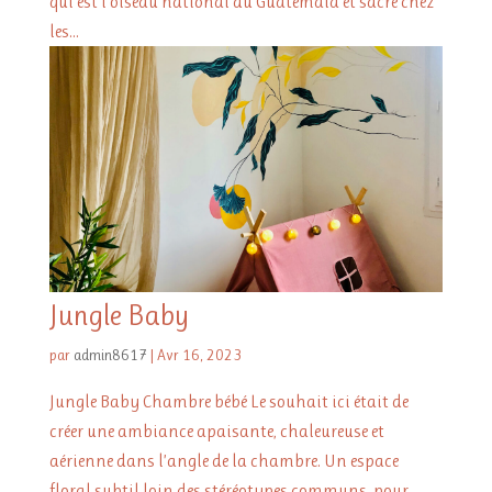
qui est l’oiseau national du Guatemala et sacré chez
les...
Jungle Baby
par
admin8617
|
Avr 16, 2023
Jungle Baby Chambre bébé Le souhait ici était de
créer une ambiance apaisante, chaleureuse et
aérienne dans l’angle de la chambre. Un espace
floral subtil loin des stéréotypes communs, pour