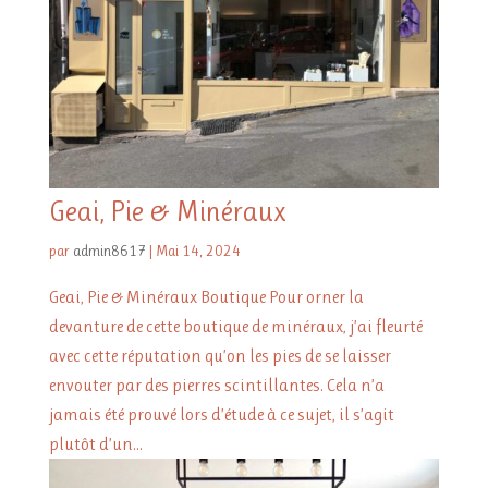
Geai, Pie & Minéraux
par
admin8617
|
Mai 14, 2024
Geai, Pie & Minéraux Boutique Pour orner la
devanture de cette boutique de minéraux, j’ai fleurté
avec cette réputation qu’on les pies de se laisser
envouter par des pierres scintillantes. Cela n’a
jamais été prouvé lors d’étude à ce sujet, il s’agit
plutôt d’un...