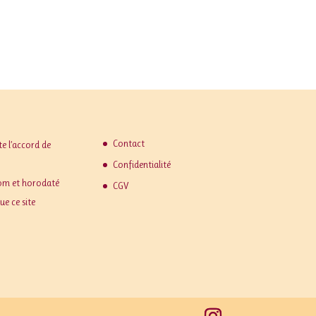
Contact
te l’accord de
Confidentialité
.com et horodaté
CGV
ue ce site