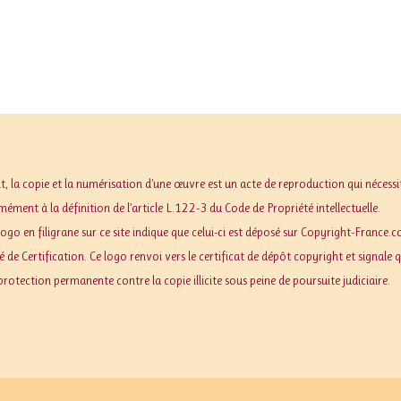
t, la copie et la numérisation d’une œuvre est un acte de reproduction qui nécessi
ément à la définition de l’article L.122-3 du Code de Propriété intellectuelle.
logo en filigrane sur ce site indique que celui-ci est déposé sur Copyright-France
 de Certification. Ce logo renvoi vers le certificat de dépôt copyright et signale q
protection permanente contre la copie illicite sous peine de poursuite judiciaire.